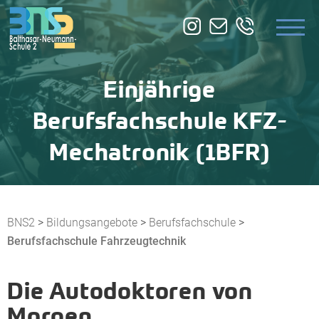
ÜBER UNS
BILDUNGSANGEBOTE
Einjährige
ZUSATZQUALIFIKATION
Berufsfachschule KFZ-
SERVICE
Mechatronik (1BFR)
BNS2
>
Bildungsangebote
>
Berufsfachschule
>
Berufsfachschule Fahrzeugtechnik
Die Autodoktoren von
Morgen