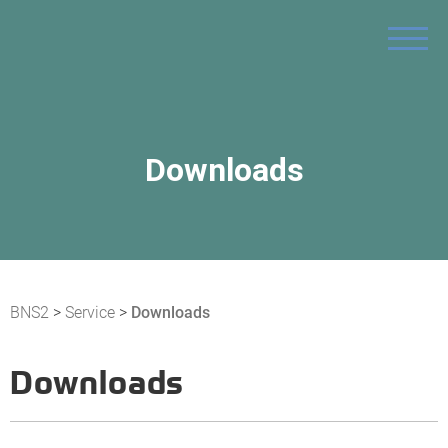
ÜBER UNS
BILDUNGSANGEBOTE
ZUSATZQUALIFIKATION
Downloads
SERVICE
BNS2
>
Service
>
Downloads
Downloads