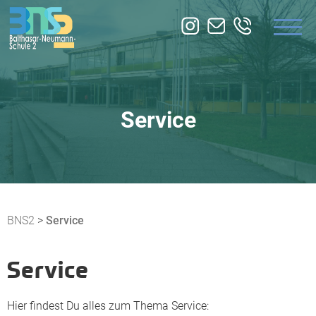
ÜBER UNS
BILDUNGSANGEBOTE
ZUSATZQUALIFIKATION
Service
SERVICE
BNS2
>
Service
Service
Hier findest Du alles zum Thema Service: