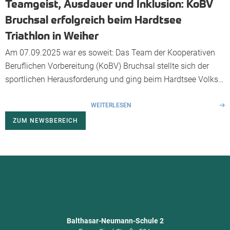
Teamgeist, Ausdauer und Inklusion: KoBV
Bruchsal erfolgreich beim Hardtsee
Triathlon in Weiher
Am 07.09.2025 war es soweit: Das Team der Kooperativen
Beruflichen Vorbereitung (KoBV) Bruchsal stellte sich der
sportlichen Herausforderung und ging beim Hardtsee Volks
Triathlon in Weiher als Staffel an den Start – mit einem
klaren Ziel: Gemeinsam ankommen, gemeinsam wachsen.
WEITERLESEN
Für die KoBV-Staffel traten an: Isabella Grub von der
ZUM NEWSBEREICH
Lebenshilfe Bruchsal-Bretten übernahm das Schwimmen,
Guido […]
Balthasar-Neumann-Schule 2