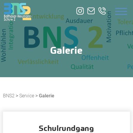
ÜBER UNS
BILDUNGSANGEBOTE
ZUSATZQUALIFIKATION
Galerie
SERVICE
BNS2
>
Service
>
Galerie
Schulrundgang