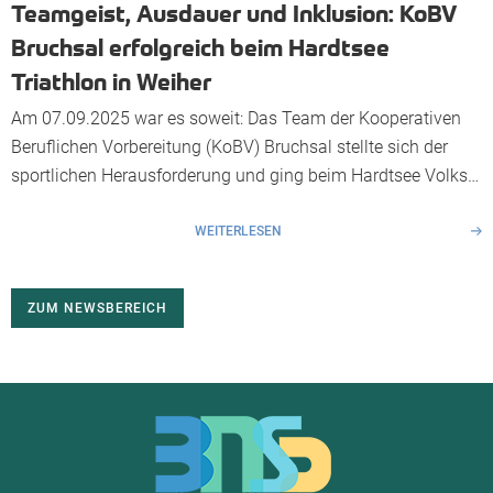
Teamgeist, Ausdauer und Inklusion: KoBV
Bruchsal erfolgreich beim Hardtsee
Triathlon in Weiher
Am 07.09.2025 war es soweit: Das Team der Kooperativen
Beruflichen Vorbereitung (KoBV) Bruchsal stellte sich der
sportlichen Herausforderung und ging beim Hardtsee Volks
Triathlon in Weiher als Staffel an den Start – mit einem
klaren Ziel: Gemeinsam ankommen, gemeinsam wachsen.
WEITERLESEN
Für die KoBV-Staffel traten an: Isabella Grub von der
Lebenshilfe Bruchsal-Bretten übernahm das Schwimmen,
ZUM NEWSBEREICH
Guido […]