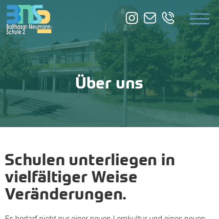
ÜBER UNS
BILDUNGSANGEBOTE
ZUSATZQUALIFIKATION
Über uns
SERVICE
Schulen unterliegen in
vielfältiger Weise
Veränderungen.
Es bedarf nicht nur einer neuen Lernkultur und eines neuen