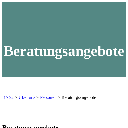
ÜBER UNS
Beratungsangebote
BILDUNGSANGEBOTE
ZUSATZQUALIFIKATION
BNS2
>
Über uns
>
Personen
>
Beratungsangebote
SERVICE
Beratungsangebote