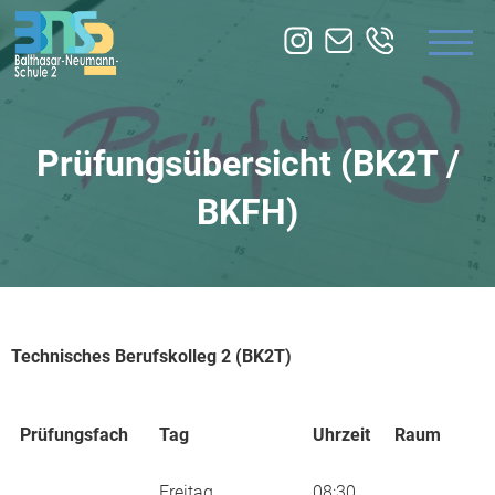
ÜBER UNS
BILDUNGSANGEBOTE
Prüfungsübersicht (BK2T /
ZUSATZQUALIFIKATION
BKFH)
SERVICE
Technisches Berufskolleg 2 (BK2T)
Prüfungsfach
Tag
Uhrzeit
Raum
Freitag,
08:30